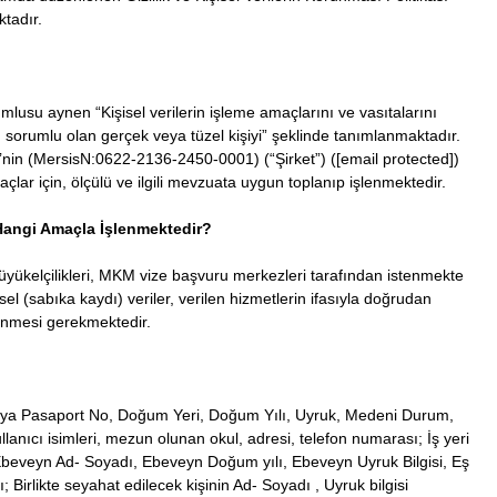
ktadır.
lusu aynen “Kişisel verilerin işleme amaçlarını ve vasıtalarını
 sorumlu olan gerçek veya tüzel kişiyi” şeklinde tanımlanmaktadır.
ti’nin (MersisN:0622-2136-2450-0001) (“Şirket”) ([email protected])
ar için, ölçülü ve ilgili mevzuata uygun toplanıp işlenmektedir.
e Hangi Amaçla İşlenmektedir?
 Büyükelçilikleri, MKM vize başvuru merkezleri tarafından istenmekte
isel (sabıka kaydı) veriler, verilen hizmetlerin ifasıyla doğrudan
şlenmesi gerekmektedir.
No veya Pasaport No, Doğum Yeri, Doğum Yılı, Uyruk, Medeni Durum,
llanıcı isimleri, mezun olunan okul, adresi, telefon numarası; İş yeri
r; Ebeveyn Ad- Soyadı, Ebeveyn Doğum yılı, Ebeveyn Uyruk Bilgisi, Eş
Birlikte seyahat edilecek kişinin Ad- Soyadı , Uyruk bilgisi