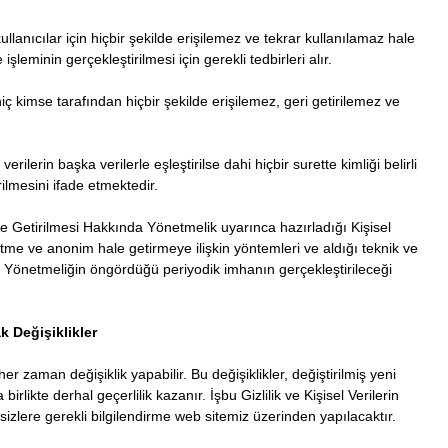
 kullanıcılar için hiçbir şekilde erişilemez ve tekrar kullanılamaz hale
şleminin gerçekleştirilmesi için gerekli tedbirleri alır.
 hiç kimse tarafından hiçbir şekilde erişilemez, geri getirilemez ve
erilerin başka verilerle eşleştirilse dahi hiçbir surette kimliği belirli
rilmesini ifade etmektedir.
le Getirilmesi Hakkında Yönetmelik uyarınca hazırladığı Kişisel
tme ve anonim hale getirmeye ilişkin yöntemleri ve aldığı teknik ve
rıca Yönetmeliğin öngördüğü periyodik imhanın gerçekleştirileceği
ak Değişiklikler
er zaman değişiklik yapabilir. Bu değişiklikler, değiştirilmiş yeni
birlikte derhal geçerlilik kazanır. İşbu Gizlilik ve Kişisel Verilerin
sizlere gerekli bilgilendirme web sitemiz üzerinden yapılacaktır.