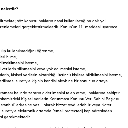
 nelerdir?
rmekte; söz konusu hakların nasıl kullanılacağına dair yol
k düzenlemeleri gerçekleştirmektedir. Kanun’un 11. maddesi uyarınca
nılıp kullanılmadığını öğrenme,
leri bilme,
 düzeltilmesini isteme,
erilerin silinmesini veya yok edilmesini isteme,
in, kişisel verilerin aktarıldığı üçüncü kişilere bildirilmesini isteme,
edilmesi suretiyle kişinin kendisi aleyhine bir sonucun ortaya
ğraması halinde zararın giderilmesini talep etme, haklarına sahiptir.
b sitemizdeki Kişisel Verilerin Korunması Kanunu Veri Sahibi Başvuru
tanbul” adresine yazılı olarak bizzat tevdi edebilir veya Noter
 suretiyle elektronik ortamda [email protected] kep adresinden
esi gerekmektedir.