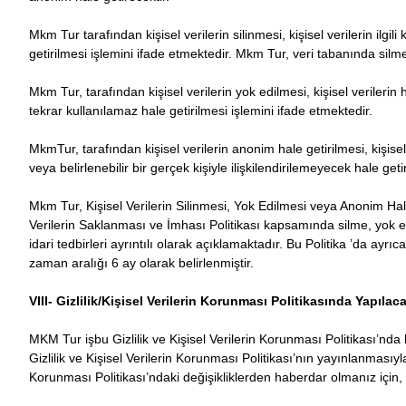
Mkm Tur tarafından kişisel verilerin silinmesi, kişisel verilerin ilgili
getirilmesi işlemini ifade etmektedir. Mkm Tur, veri tabanında silme i
Mkm Tur, tarafından kişisel verilerin yok edilmesi, kişisel verilerin
tekrar kullanılamaz hale getirilmesi işlemini ifade etmektedir.
MkmTur, tarafından kişisel verilerin anonim hale getirilmesi, kişisel v
veya belirlenebilir bir gerçek kişiyle ilişkilendirilemeyecek hale geti
Mkm Tur, Kişisel Verilerin Silinmesi, Yok Edilmesi veya Anonim Ha
Verilerin Saklanması ve İmhası Politikası kapsamında silme, yok e
idari tedbirleri ayrıntılı olarak açıklamaktadır. Bu Politika ’da ay
zaman aralığı 6 ay olarak belirlenmiştir.
VIII- Gizlilik/Kişisel Verilerin Korunması Politikasında Yapılac
MKM Tur işbu Gizlilik ve Kişisel Verilerin Korunması Politikası’nda h
Gizlilik ve Kişisel Verilerin Korunması Politikası’nın yayınlanmasıyla 
Korunması Politikası’ndaki değişikliklerden haberdar olmanız için, 