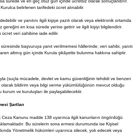
ısa sürede ve en geç otuz gün içinde ücretsiz olarak sonuçlandırır.
urulca belirlenen tarifedeki ücret alınabilir.
edebilir ve yanıtını ilgili kişiye yazılı olarak veya elektronik ortamda
ereğini en kısa sürede yerine getirir ve ilgili kişiyi bilgilendirir.
cret veri sahibine iade edilir.
süresinde başvuruya yanıt verilmemesi hâllerinde; veri sahibi, yanıtı
ibaren altmış gün içinde Kurula şikâyette bulunma hakkına sahiptir.
la (suçla mücadele, devlet ve kamu güvenliğinin tehdidi ve benzeri
 olarak bildirim veya bilgi verme yükümlülüğünün mevcut olduğu
 kurum ve kuruluşları ile paylaşabilecektir.
mesi Şartları
ürk Ceza Kanunu madde 138 uyarınca ilgili kanunların öngördüğü
aklamaktadır. Bu sürelerin sona ermesi durumunda ise Kişisel
akkında Yönetmelik hükümleri uyarınca silecek, yok edecek veya