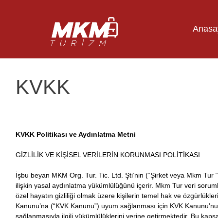
Anasa
KVKK
KVKK Politikası ve Aydınlatma Metni
GİZLİLİK VE KİŞİSEL VERİLERİN KORUNMASI POLİTİKASI
İşbu beyan MKM Org. Tur. Tic. Ltd. Şti’nin (“Şirket veya Mkm Tur “ o
ilişkin yasal aydınlatma yükümlülüğünü içerir. Mkm Tur veri sor
özel hayatın gizliliği olmak üzere kişilerin temel hak ve özgürlükl
Kanunu’na (“KVK Kanunu”) uyum sağlanması için KVK Kanunu’nun 
sağlanmasıyla ilgili yükümlülüklerini yerine getirmektedir. Bu kaps