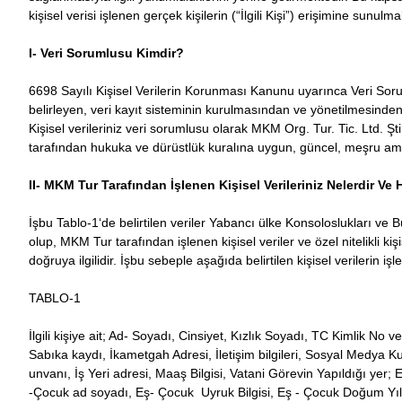
kişisel verisi işlenen gerçek kişilerin (“İlgili Kişi”) erişimine sunulma
I- Veri Sorumlusu Kimdir?
6698 Sayılı Kişisel Verilerin Korunması Kanunu uyarınca Veri Sorum
belirleyen, veri kayıt sisteminin kurulmasından ve yönetilmesinden
Kişisel verileriniz veri sorumlusu olarak MKM Org. Tur. Tic. Ltd. Ş
tarafından hukuka ve dürüstlük kuralına uygun, güncel, meşru amaçl
II- MKM Tur Tarafından İşlenen Kişisel Verileriniz Nelerdir V
İşbu Tablo-1‘de belirtilen veriler Yabancı ülke Konsoloslukları ve
olup, MKM Tur tarafından işlenen kişisel veriler ve özel nitelikli kiş
doğruya ilgilidir. İşbu sebeple aşağıda belirtilen kişisel verilerin i
TABLO-1
İlgili kişiye ait; Ad- Soyadı, Cinsiyet, Kızlık Soyadı, TC Kimlik 
Sabıka kaydı, İkametgah Adresi, İletişim bilgileri, Sosyal Medya Ku
unvanı, İş Yeri adresi, Maaş Bilgisi, Vatani Görevin Yapıldığı ye
-Çocuk ad soyadı, Eş- Çocuk Uyruk Bilgisi, Eş - Çocuk Doğum Yılı; 