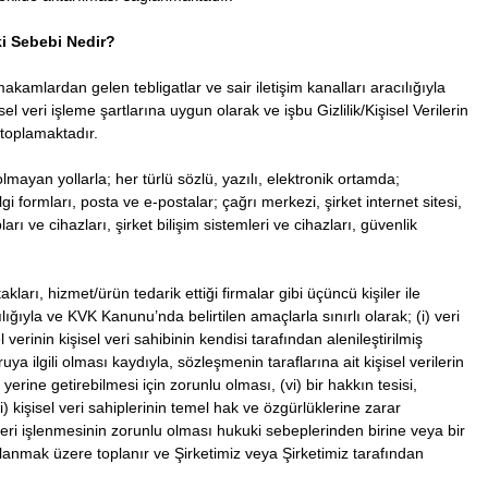
ki Sebebi Nedir?
makamlardan gelen tebligatlar ve sair iletişim kanalları aracılığıyla
sel veri işleme şartlarına uygun olarak ve işbu Gizlilik/Kişisel Verilerin
 toplamaktadır.
mayan yollarla; her türlü sözlü, yazılı, elektronik ortamda;
lgi formları, posta ve e-postalar; çağrı merkezi, şirket internet sitesi,
ı ve cihazları, şirket bilişim sistemleri ve cihazları, güvenlik
akları, hizmet/ürün tedarik ettiği firmalar gibi üçüncü kişiler ile
ılığıyla ve KVK Kanunu’nda belirtilen amaçlarla sınırlı olarak; (i) veri
l verinin kişisel veri sahibinin kendisi tarafından alenileştirilmiş
a ilgili olması kaydıyla, sözleşmenin taraflarına ait kişisel verilerin
erine getirebilmesi için zorunlu olması, (vi) bir hakkın tesisi,
) kişisel veri sahiplerinin temel hak ve özgürlüklerine zarar
eri işlenmesinin zorunlu olması hukuki sebeplerinden birine veya bir
lanmak üzere toplanır ve Şirketimiz veya Şirketimiz tarafından