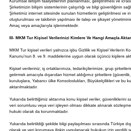
Kurumsal iletişim faaliyetlerinin planlanması, geliştirilmesi ve icrası
Şirketimizin bilişim sistemlerinin çalışırlığı ve bilgi güvenliğinin s
Şirketimiz internet sitesinde sunulan hizmetlerin geliştirilmesi ve in
oluşturulması ve takibinin yapılması ile talep ve şikayet yönetimin
Amaç veya amaçlarıyla işlenmektedir.
III- MKM Tur Kişisel Verilerinizi Kimlere Ve Hangi Amaçla Akta
MKM Tur kişisel verileri yalnızca işbu Gizlilik ve Kişisel Verilerin
Kanunu’nun 8. ve 9. maddelerine uygun olarak üçüncü kişilere ak
Kişisel verileriniz; iş ortaklarımıza, tedarikçilerimize, grup şirketl
getirmek amacıyla dışarıdan hizmet aldığımız şirketlere (güvenlik, 
kuruluşlara, Yabancı ülke Konsoloslukları, Büyükelçilikleri ve bu k
aktarılmaktadır.
Yukarıda belirttiğimiz aktarıma konu kişisel veriler, güvenliklerini sa
veri sorumlusu veya veri işleyen olması dikkate alınarak sözleş
hukuki olarak da korunmaktadır.
Yukarıda belirtildiği şekilde bilgi paylaşılması sırasında Türkiye dış
olarak ve veri korumaya ilişkin uygulanacak hukukun izin verdiği ş