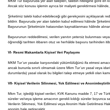
MKM Tur başvuruda yer alan talepleri, talebin niteliğine göre en k
Ancak söz konusu işlemin ayrıca bir maliyeti gerektirmesi hâlinde, K
Şirketimiz talebi kabul edebileceği gibi gerekçesini açıklayarak redd
bildirir. Başvuruda yer alan talebin kabul edilmesi hâlinde Şirketimiz g
Başvurunun Şirketimizin hatasından kaynaklanması hâlinde alınan ü
Başvurunun reddedilmesi, verilen yanıtın yetersiz bulunması veya 
öğrendiği tarihten itibaren otuz ve herhâlde başvuru tarihinden it
VI- Resmi Makamlarla Kişisel Veri Paylaşımı
MKM Tur’un yasalar karşısındaki yükümlülüğünü ifa etmesi amacıy
ancak bununla sınırlı olmamak üzere Mkm Tur’un yasal veya idari
durumlarda) yasal olarak bu bilgileri talep etmeye yetkili olan kamu
VII- Kişisel Verilerin Silinmesi, Yok Edilmesi ve Anonimleştiril
Mkm Tur, işlediği kişisel verileri, KVK Kanunu madde 7, 17 ve T
süreler ve/veya işleme amacının gerekli kıldığı süreler boyunca s
Verilerin Silinmesi, Yok Edilmesi veya Anonim Hale Getirilmesi H
anonim hale getirecektir.