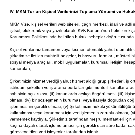
IV- MKM Tur’un Kişisel Verilerinizi Toplama Yöntemi ve Huku
MKM Vize, kişisel verileri web siteleri, çağrı merkezi, idari ve adli 
işitsel, elektronik veya yazılı olarak, KVK Kanunu’nda belirtilen kişi
Korunması Politikası’nda belirtilen hukuki sebepler doğrultusunda
Kişisel verileriniz tamamen veya kısmen otomatik yahut otomatik ol
şirketimize iletilen muhtelif belgeler, iş başvuru formları, müşteri bi
sosyal medya araçları, mobil uygulamalar, kurumsal iletişim hesaplar
kameraları;
Şirketimizin hizmet verdiği yahut hizmet aldığı grup şirketleri, iş ort
istihdam şirketleri ve iş arama portalları gibi muhtelif kanallar arac
sahibinin açık rızası, (ii) kanunlarda açıkça öngörülmesi, (iii) kişise
olması, (iv) bir sözleşmenin kurulması veya ifasıyla doğrudan doğruy
işlenmesinin gerekli olması, (v) Şirketimizin hukuki yükümlülüğünü y
kullanılması veya korunması için veri işlemenin zorunlu olması, (vii
vermemek kaydıyla, Şirketimiz tarafından meşru menfaatleri için v
kaçına dayalı olarak işleme amacı için gerekli olan süre kadar sak
görevlendirilen veri işleyenler tarafından işlenir.