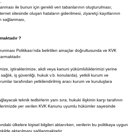
,
ağlanması ile bunun için gerekli veri tabanlarının oluşturulması;
ternet sitesinde oluşan hataların giderilmesi, ziyaretçi kayıtlarının
in sağlanması,
rmaktadır ?
 Korunması Politikası’nda belirtilen amaçlar doğrultusunda ve KVK
tarmaktadır.
erimize, iştiraklerimize, akdi veya kanuni yükümlülüklerimizi yerine
sağlık, iş güvenliği, hukuk v.b. konularda), yetkili kurum ve
urumlar tarafından yetkilendirilmiş aracı kurum ve kuruluşlara
ğlayacak teknik tedbirlerin yanı sıra; hukuki ilişkinin karşı tarafının
melerimizde yer verilen KVK Kanunu uyumlu hükümler sayesinde
ındaki ülkelere kişisel bilgileri aktarırken, verilerin bu politikaya uygun
ekilde aktarılması sağlanmaktadır.