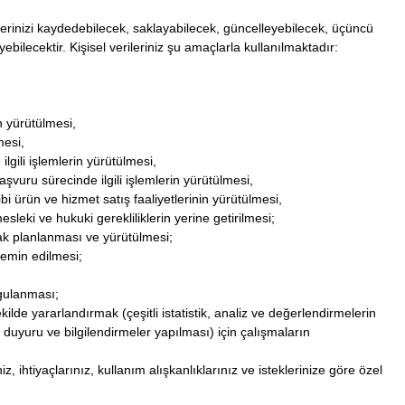
lerinizi kaydedebilecek, saklayabilecek, güncelleyebilecek, üçüncü
ebilecektir. Kişisel verileriniz şu amaçlarla kullanılmaktadır:
in yürütülmesi,
mesi,
lgili işlemlerin yürütülmesi,
aşvuru sürecinde ilgili işlemlerin yürütülmesi,
bi ürün ve hizmet satış faaliyetlerinin yürütülmesi,
leki ve hukuki gerekliliklerin yerine getirilmesi;
larak planlanması ve yürütülmesi;
 temin edilmesi;
ygulanması;
ilde yararlandırmak (çeşitli istatistik, analiz ve değerlendirmelerin
duyuru ve bilgilendirmeler yapılması) için çalışmaların
z, ihtiyaçlarınız, kullanım alışkanlıklarınız ve isteklerinize göre özel