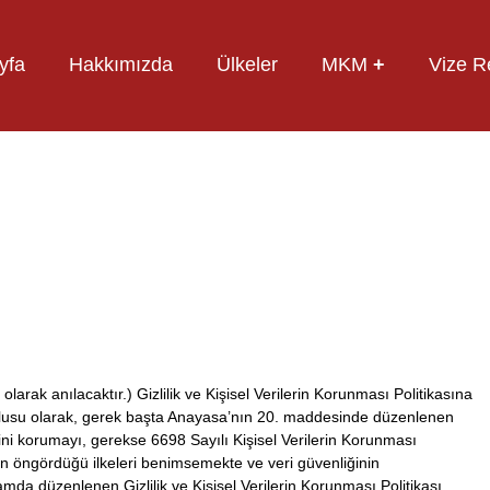
yfa
Hakkımızda
Ülkeler
MKM
+
Vize R
larak anılacaktır.) Gizlilik ve Kişisel Verilerin Korunması Politikasına
umlusu olarak, gerek başta Anayasa’nın 20. maddesinde düzenlenen
erini korumayı, gerekse 6698 Sayılı Kişisel Verilerin Korunması
öngördüğü ilkeleri benimsemekte ve veri güvenliğinin
amda düzenlenen Gizlilik ve Kişisel Verilerin Korunması Politikası