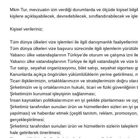
Mkm Tur, mevzuatın izin verdiği durumlarda ve ölçüde kişisel bilgi
kişilere açıklayabilecek, devredebilecek, sınıflandırabilecek ve işley
Kişisel verileriniz;
Tüm dünya ülkeleri vize işlemleri ile ilgili danışmanlık faaliyetlerin
Tüm dünya ülkeleri vize başvuru sürecinde ilgili işlemlerin yürütül
Yabancı ülke vatandaşlarının Türkiye’de oturum ve çalışma izni ile i
Yabancı ülke vatandaşlarının Türkiye ile ilgili vatandaşlık ve vize b
Tur satışı, seyahat organizasyonu, bilet satışı, seyahat sigortası gi
Kanunlarda açıkça öngörülen yükümlülüklerin yerine getirilmesi, mes
Ticari ilişkilerimizin, ortaklıklarımızın ve stratejilerimizin doğru o
Şirketimizin ve iş ortaklarımızın hukuki, ticari ve fiziki güvenliğinin
Şirketimizin kurumsal işleyişinin sağlanması;
İnsan kaynakları politikalarımızın en iyi şekilde planlanması ve u
Şirketimiz tarafından sunulan ürün ve hizmetlerden sizleri en iyi şek
yapılması) ve haberdar etmek (çeşitli tanıtım, reklam, promosyon, 
gerçekleştirilmesi;
Şirketimiz tarafından sunulan ürün ve hizmetlerin sizlerin taleplerini
hale getirilerek önerilmesi;