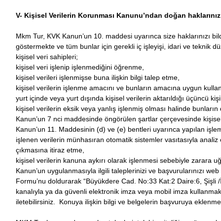
V- Kişisel Verilerin Korunması Kanunu’ndan doğan haklarınız
Mkm Tur, KVK Kanun’un 10. maddesi uyarınca size haklarınızı bildi
göstermekte ve tüm bunlar için gerekli iç işleyişi, idari ve tekni
kişisel veri sahipleri;
kişisel veri işlenip işlenmediğini öğrenme,
kişisel verileri işlenmişse buna ilişkin bilgi talep etme,
kişisel verilerin işlenme amacını ve bunların amacına uygun kulla
yurt içinde veya yurt dışında kişisel verilerin aktarıldığı üçüncü kişi
kişisel verilerin eksik veya yanlış işlenmiş olması halinde bunların
Kanun’un 7 nci maddesinde öngörülen şartlar çerçevesinde kişisel v
Kanun’un 11. Maddesinin (d) ve (e) bentleri uyarınca yapılan işlemler
işlenen verilerin münhasıran otomatik sistemler vasıtasıyla analiz 
çıkmasına itiraz etme,
kişisel verilerin kanuna aykırı olarak işlenmesi sebebiyle zarara u
Kanun’un uygulanmasıyla ilgili taleplerinizi ve başvurularınızı we
Formu’nu doldurarak “Büyükdere Cad. No:33 Kat:2 Daire:6, Şişli /İs
kanalıyla ya da güvenli elektronik imza veya mobil imza kullanmak
iletebilirsiniz. Konuya ilişkin bilgi ve belgelerin başvuruya eklenm