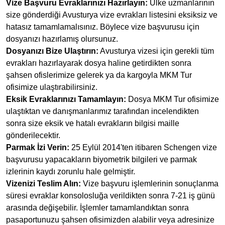
Vize Başvuru Evraklarınızı Hazırlayın:
Ülke uzmanlarının
size gönderdiği Avusturya vize evrakları listesini eksiksiz ve
hatasız tamamlamalısınız. Böylece vize başvurusu için
dosyanızı hazırlamış olursunuz.
Dosyanızı Bize Ulaştırın:
Avusturya vizesi için gerekli tüm
evrakları hazırlayarak dosya haline getirdikten sonra
şahsen ofislerimize gelerek ya da kargoyla MKM Tur
ofisimize ulaştırabilirsiniz.
Eksik Evraklarınızı Tamamlayın:
Dosya MKM Tur ofisimize
ulaştıktan ve danışmanlarımız tarafından incelendikten
sonra size eksik ve hatalı evrakların bilgisi maille
gönderilecektir.
Parmak İzi Verin:
25 Eylül 2014'ten itibaren Schengen vize
başvurusu yapacakların biyometrik bilgileri ve parmak
izlerinin kaydı zorunlu hale gelmiştir.
Vizenizi Teslim Alın:
Vize başvuru işlemlerinin sonuçlanma
süresi evraklar konsolosluğa verildikten sonra 7-21 iş günü
arasında değişebilir. İşlemler tamamlandıktan sonra
pasaportunuzu şahsen ofisimizden alabilir veya adresinize