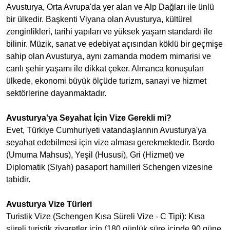
Avusturya, Orta Avrupa'da yer alan ve Alp Dağları ile ünlü
bir ülkedir. Başkenti Viyana olan Avusturya, kültürel
zenginlikleri, tarihi yapıları ve yüksek yaşam standardı ile
bilinir. Müzik, sanat ve edebiyat açısından köklü bir geçmişe
sahip olan Avusturya, aynı zamanda modern mimarisi ve
canlı şehir yaşamı ile dikkat çeker. Almanca konuşulan
ülkede, ekonomi büyük ölçüde turizm, sanayi ve hizmet
sektörlerine dayanmaktadır.
Avusturya'ya Seyahat İçin Vize Gerekli mi?
Evet, Türkiye Cumhuriyeti vatandaşlarının Avusturya'ya
seyahat edebilmesi için vize alması gerekmektedir. Bordo
(Umuma Mahsus), Yeşil (Hususi), Gri (Hizmet) ve
Diplomatik (Siyah) pasaport hamilleri Schengen vizesine
tabidir.
Avusturya Vize Türleri
Turistik Vize (Schengen Kısa Süreli Vize - C Tipi): Kısa
süreli turistik ziyaretler için (180 günlük süre içinde 90 güne