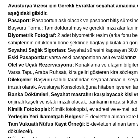
Avusturya Vizesi için Gerekli Evraklar seyahat amacına v
aşağıdaki gibidir.
Pasaport:
Pasaportun aslı olacak ve pasaport bitiş süresine
Başvuru Formu: Tam doldurulmuş ve gerekli imza alanları i
Biyometrik Fotoğraf:
2 adet biyometrik resim (arka fonu b
sahiplerinin örtüklerini bone şeklinde bağlayıp kulakları gör
Seyahat Sağlık Sigortası:
Seyahat süresini kapsayan 30.000
Eski Pasaportlar
: varsa eski pasaportların aslı evraklarınız 
Otel ve Uçak Rezervasyonu:
Konaklama ve ulaşım bilgiler
Varsa Tapu, Araba Ruhsatı, kira geliri gösteren kira sözleşm
Dilekçeler:
Başvuru sahibi tarafından seyahat amacını seyah
imzalı olarak, Avusturya Konsolosluğuna hitaben işveren tar
Banka Dökümleri, Seyahat masrafını karşılayacak kişi ve
orijinali kaşeli ve ıslak imzalı olacak, bankanın imza sirküle
Kimlik Fotokopisi
: Kimlik fotokopisi, ev adresi ve e-mail ad
Yerleşim Yeri İkametgah Belgesi:
E-devletten alınan kare 
Tam Vukuatlı Nüfus Kayıt Örneği:
E-devletten alınan tam v
dökülecek).