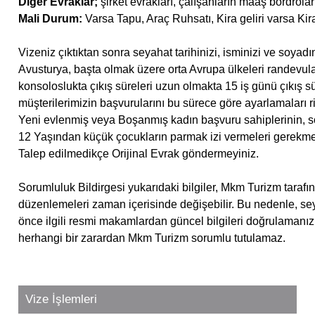
Diğer Evraklar;
şirket evrakları, çalışanların maaş bordroları
Mali Durum:
Varsa Tapu, Araç Ruhsatı, Kira geliri varsa Kira
Vizeniz çıktıktan sonra seyahat tarihinizi, isminizi ve soyadı
Avusturya, başta olmak üzere orta Avrupa ülkeleri randevul
konsoloslukta çıkış süreleri uzun olmakta 15 iş günü çıkış s
müşterilerimizin başvurularını bu sürece göre ayarlamaları r
Yeni evlenmiş veya Boşanmış kadın başvuru sahiplerinin, so
12 Yaşından küçük çocukların parmak izi vermeleri gerekm
Talep edilmedikçe Orijinal Evrak göndermeyiniz.
Sorumluluk Bildirgesi yukarıdaki bilgiler, Mkm Turizm taraf
düzenlemeleri zaman içerisinde değişebilir. Bu nedenle, se
önce ilgili resmi makamlardan güncel bilgileri doğrulamanız
herhangi bir zarardan Mkm Turizm sorumlu tutulamaz.
Vize İşlemleri